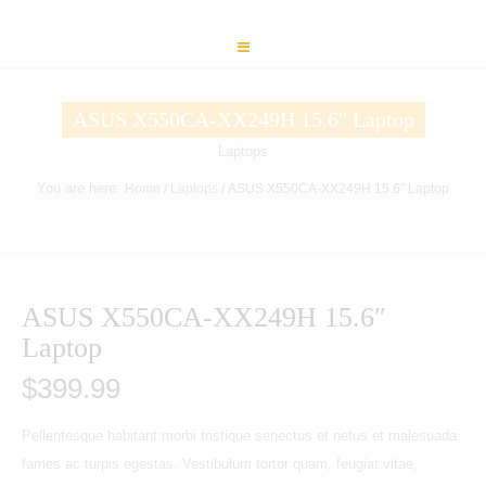
ASUS X550CA-XX249H 15.6″ Laptop
Laptops
You are here:
Home
/
Laptops
/ ASUS X550CA-XX249H 15.6″ Laptop
ASUS X550CA-XX249H 15.6″
Laptop
$
399.99
Pellentesque habitant morbi tristique senectus et netus et malesuada
fames ac turpis egestas. Vestibulum tortor quam, feugiat vitae,