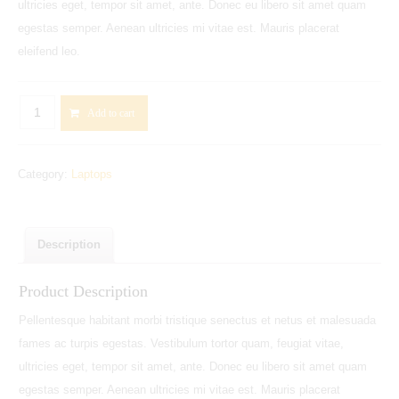
ultricies eget, tempor sit amet, ante. Donec eu libero sit amet quam
egestas semper. Aenean ultricies mi vitae est. Mauris placerat
eleifend leo.
ASUS
Add to cart
X550CA-
XX249H
Category:
Laptops
15.6"
Laptop
quantity
Description
Product Description
Pellentesque habitant morbi tristique senectus et netus et malesuada
fames ac turpis egestas. Vestibulum tortor quam, feugiat vitae,
ultricies eget, tempor sit amet, ante. Donec eu libero sit amet quam
egestas semper. Aenean ultricies mi vitae est. Mauris placerat