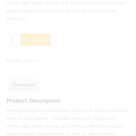
ultricies eget, tempor sit amet, ante. Donec eu libero sit amet quam
egestas semper. Aenean ultricies mi vitae est. Mauris placerat
eleifend leo.
ACER
Add to cart
C720
WiFi
Category:
Laptops
Chromebook
-
Ash
quantity
Description
Product Description
Pellentesque habitant morbi tristique senectus et netus et malesuada
fames ac turpis egestas. Vestibulum tortor quam, feugiat vitae,
ultricies eget, tempor sit amet, ante. Donec eu libero sit amet quam
egestas semper. Aenean ultricies mi vitae est. Mauris placerat