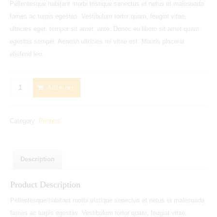
Pellentesque habitant morbi tristique senectus et netus et malesuada
fames ac turpis egestas. Vestibulum tortor quam, feugiat vitae,
ultricies eget, tempor sit amet, ante. Donec eu libero sit amet quam
egestas semper. Aenean ultricies mi vitae est. Mauris placerat
eleifend leo.
HP
Add to cart
Deskjet
2540
Category:
Printers
Wireless
All-
in-
One
Description
Printer
Product Description
quantity
Pellentesque habitant morbi tristique senectus et netus et malesuada
fames ac turpis egestas. Vestibulum tortor quam, feugiat vitae,