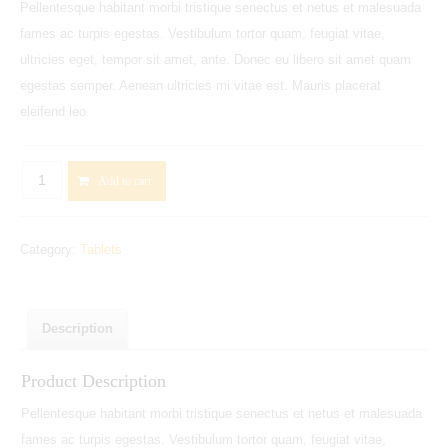
Pellentesque habitant morbi tristique senectus et netus et malesuada
fames ac turpis egestas. Vestibulum tortor quam, feugiat vitae,
ultricies eget, tempor sit amet, ante. Donec eu libero sit amet quam
egestas semper. Aenean ultricies mi vitae est. Mauris placerat
eleifend leo.
SAMSUNG
Add to cart
Galaxy
Tab
Category:
Tablets
3
10.1"
WiFi
Tablet
Description
-
Product Description
16
GB,
Pellentesque habitant morbi tristique senectus et netus et malesuada
White
fames ac turpis egestas. Vestibulum tortor quam, feugiat vitae,