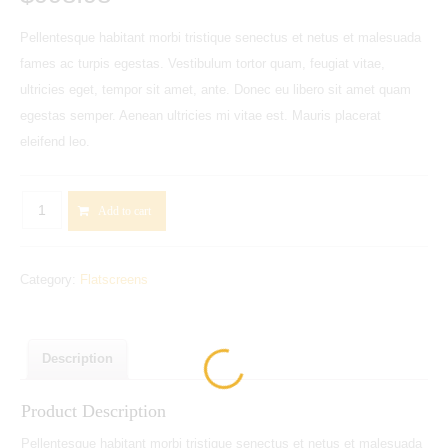
Pellentesque habitant morbi tristique senectus et netus et malesuada
fames ac turpis egestas. Vestibulum tortor quam, feugiat vitae,
ultricies eget, tempor sit amet, ante. Donec eu libero sit amet quam
egestas semper. Aenean ultricies mi vitae est. Mauris placerat
eleifend leo.
PANASONIC
Add to cart
VIERA
TX-
Category:
Flatscreens
L55ET60B
Smart
3D
55"
Description
LED
Product Description
TV
quantity
Pellentesque habitant morbi tristique senectus et netus et malesuada